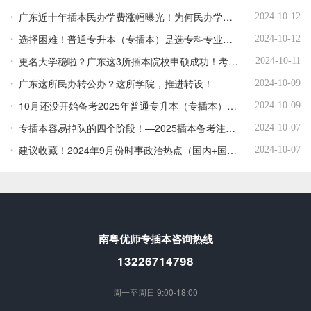
广东近十年插本民办学费涨幅曝光！为何民办学费暴涨如何厉害？
2024-10-12
选择困难！普通专升本（专插本）是选专科专业？还是跨专业？看看这些建议！
2024-10-12
更名大学稳啦？广东这3所插本院校申硕成功！考上可在本校读研究生！
2024-10-11
广东这所民办转公办？这所学院，推进转设！
2024-10-09
10月还没开始备考2025年普通专升本（专插本）正常吗？有多少人开始了？
2024-10-09
专插本容易掉队的四个阶段！—2025插本备考注意！
2024-10-07
建议收藏！2024年9月份时事政治热点（国内+国际）
2024-10-07
南粤优师专插本咨询热线
13226714798
周一至周日 9:00-18:00